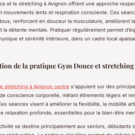
e et le stretching à Avignon offrent une approche resp
ant mouvements lents et respiration consciente. Ces séan
tous, renforcent en douceur la musculature, améliorent l
nt la détente mentale. Pratiquer régulièrement permet d’équ
hysique et sérénité intérieure, dans un cadre local apaisa
tion de la pratique Gym Douce et stretching
e stretching à Avignon centre
s'appuient sur des princip
de conscience corporelle, mêlant étirements légers et res
es séances visent à améliorer la flexibilité, la mobilité arti
ne relaxation profonde, essentielles pour le bien-être men
ctivité se destine principalement aux seniors, débutants 
n rééducation. La pratique régulière permet de réduire l