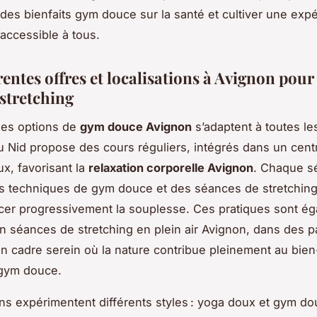
des bienfaits gym douce sur la santé et cultiver une exp
ccessible à tous.
rentes offres et localisations à Avignon pour
 stretching
les options de
gym douce Avignon
s’adaptent à toutes le
u Nid propose des cours réguliers, intégrés dans un cent
ux, favorisant la
relaxation corporelle Avignon
. Chaque s
les techniques de gym douce et des séances de stretching
cer progressivement la souplesse. Ces pratiques sont é
n séances de stretching en plein air Avignon, dans des p
’un cadre serein où la nature contribue pleinement au bien
 gym douce.
ens expérimentent différents styles : yoga doux et gym d