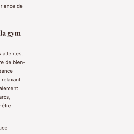
érience de
 la gym
s attentes.
re de bien-
éance
 relaxant
galement
arcs,
-être
ouce