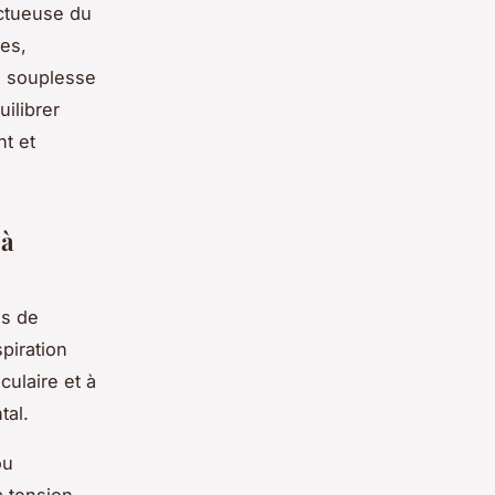
ectueuse du
ces,
a souplesse
ilibrer
nt et
 à
es de
piration
culaire et à
tal.
ou
a tension