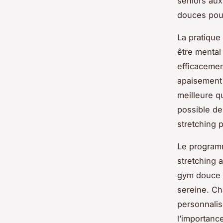
seniors aux
douces pour
La pratique
être mental
efficacemen
apaisement 
meilleure q
possible de 
stretching 
Le programm
stretching 
gym douce 
sereine. C
personnalis
l’importanc