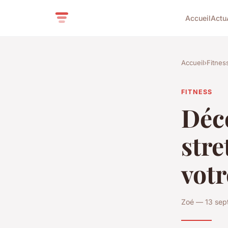
Accueil
Actu
Accueil
›
Fitnes
FITNESS
Déc
stre
votr
Zoé — 13 sep