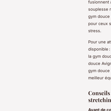
fusionnent 
souplesse n
gym douce e
pour ceux 
stress.
Pour une a
disponible 
la gym douc
douce Avign
gym douce e
meilleur équ
Conseils
stretchi
Avant de 