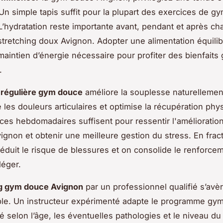
 Un simple tapis suffit pour la plupart des exercices de 
L’hydratation reste importante avant, pendant et après c
tretching doux Avignon. Adopter une alimentation équili
 maintien d’énergie nécessaire pour profiter des bienfait
.
 régulière gym douce
améliore la souplesse naturellement
e les douleurs articulaires et optimise la récupération ph
nces hebdomadaires suffisent pour ressentir l'amélioration
Avignon et obtenir une meilleure gestion du stress. En frac
 réduit le risque de blessures et on consolide le renforce
léger.
g gym douce Avignon
par un professionnel qualifié s’avè
ble. Un instructeur expérimenté adapte le programme gy
é selon l’âge, les éventuelles pathologies et le niveau du 