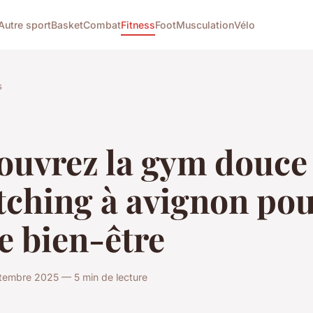
Autre sport
Basket
Combat
Fitness
Foot
Musculation
Vélo
s
ouvrez la gym douce 
tching à avignon po
e bien-être
tembre 2025 — 5 min de lecture