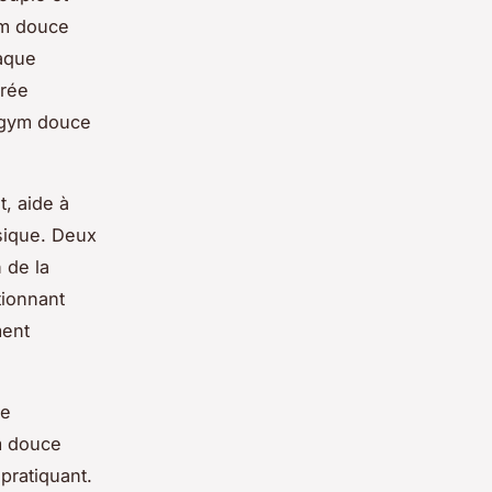
gym douce
haque
brée
s gym douce
, aide à
ysique. Deux
 de la
tionnant
ment
re
m douce
pratiquant.