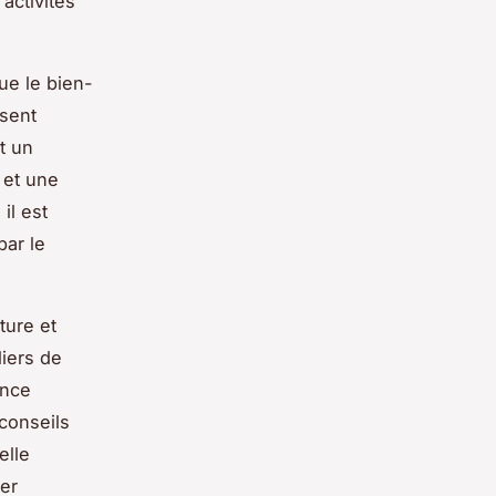
activités
ue le bien-
isent
t un
 et une
il est
par le
ture et
iers de
ance
conseils
elle
ter