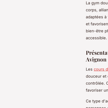
La gym douc
corps, alli
adaptées à 
et favorise
bien-être p
accessible.
Présenta
Avignon
Les
cours d
douceur et 
contrôlée. C
favoriser u
Ce type d'a
personnes e