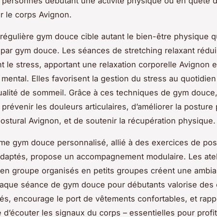
 personnes débutant une activité physique ou en quête d’
 le corps Avignon.
 régulière gym douce cible autant le bien-être physique q
 par gym douce. Les séances de stretching relaxant rédu
t le stress, apportant une relaxation corporelle Avignon e
mental. Elles favorisent la gestion du stress au quotidien
ualité de sommeil. Grâce à ces techniques de gym douce, 
prévenir les douleurs articulaires, d’améliorer la posture 
postural Avignon, et de soutenir la récupération physique.
e gym douce personnalisé, allié à des exercices de pos
adaptés, propose un accompagnement modulaire. Les atel
en groupe organisés en petits groupes créent une ambi
haque séance de gym douce pour débutants valorise des 
és, encourage le port de vêtements confortables, et rapp
e d’écouter les signaux du corps – essentielles pour profi