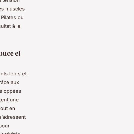
les muscles
Pilates ou
ltat à la
ouce et
ts lents et
Grâce aux
veloppées
tent une
tout en
s’adressent
pour