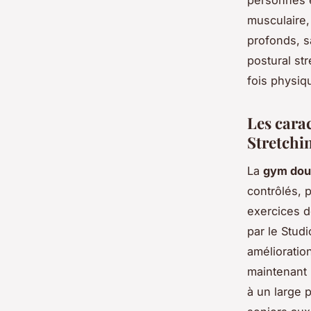
musculaire,
profonds, s
postural st
fois physiq
Les cara
Stretchi
La
gym dou
contrôlés, 
exercices 
par le Stud
amélioration
maintenant 
à un large 