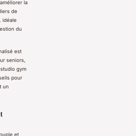
améliorer la
liers de
 idéale
estion du
alisé est
ur seniors,
 studio gym
seils pour
t un
t
ouple et