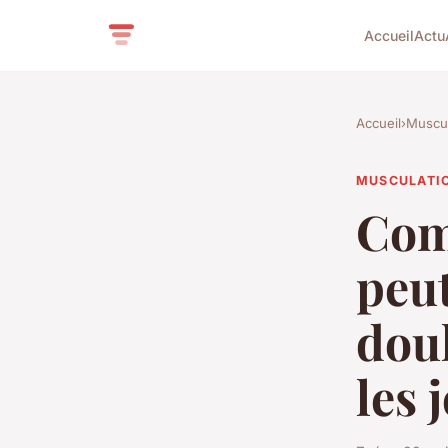
Accueil
Actu
Accueil
›
Muscul
MUSCULATI
Com
peut
dou
les 