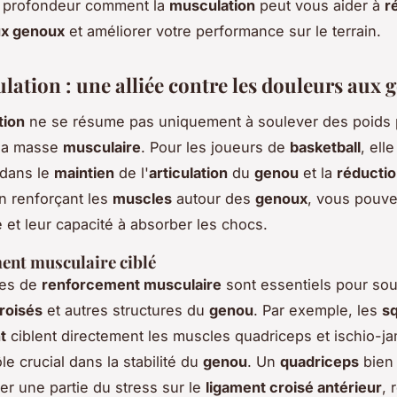
n profondeur comment la
musculation
peut vous aider à
r
ux genoux
et améliorer votre performance sur le terrain.
lation : une alliée contre les douleurs aux
tion
ne se résume pas uniquement à soulever des poids 
la masse
musculaire
. Pour les joueurs de
basketball
, ell
 dans le
maintien
de l'
articulation
du
genou
et la
réductio
En renforçant les
muscles
autour des
genoux
, vous pouve
té et leur capacité à absorber les chocs.
ent musculaire ciblé
ces de
renforcement musculaire
sont essentiels pour sou
roisés
et autres structures du
genou
. Par exemple, les
s
t
ciblent directement les muscles quadriceps et ischio-ja
le crucial dans la stabilité du
genou
. Un
quadriceps
bien
er une partie du stress sur le
ligament croisé antérieur
, 