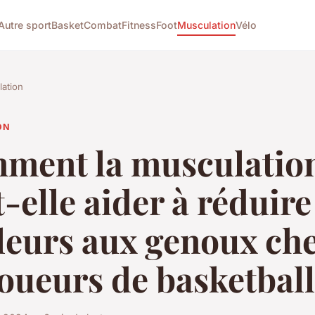
Autre sport
Basket
Combat
Fitness
Foot
Musculation
Vélo
ation
ON
ment la musculatio
-elle aider à réduire
leurs aux genoux ch
joueurs de basketbal