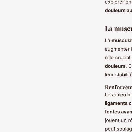
explorer e
douleurs a
La muscu
La
muscula
augmenter 
rôle crucial
douleurs
. 
leur stabili
Renforcem
Les exerci
ligaments c
fentes avan
jouent un rô
peut soulag