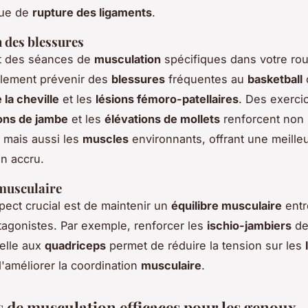
sque de
rupture des ligaments
.
 des blessures
nt des séances de
musculation
spécifiques dans votre rou
lement prévenir des
blessures
fréquentes au
basketball
 la cheville
et les
lésions fémoro-patellaires
. Des exerci
ons de jambe
et les
élévations de mollets
renforcent non
, mais aussi les
muscles
environnants, offrant une meilleur
en accru.
musculaire
pect crucial est de maintenir un
équilibre musculaire
entr
agonistes. Par exemple, renforcer les
ischio-jambiers
de
elle aux
quadriceps
permet de réduire la tension sur les
'améliorer la coordination
musculaire
.
s de musculation efficaces pour les genoux