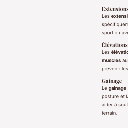
Extension
Les
extens
spécifiquem
sport ou av
Élévations
Les
élévati
muscles
aut
prévenir le
Gainage
Le
gainage
posture et 
aider à sou
terrain.