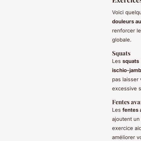
Voici quelq
douleurs a
renforcer l
globale.
Squats
Les
squats
ischio-jamb
pas laisser
excessive s
Fentes ava
Les
fentes 
ajoutent un
exercice ai
améliorer v