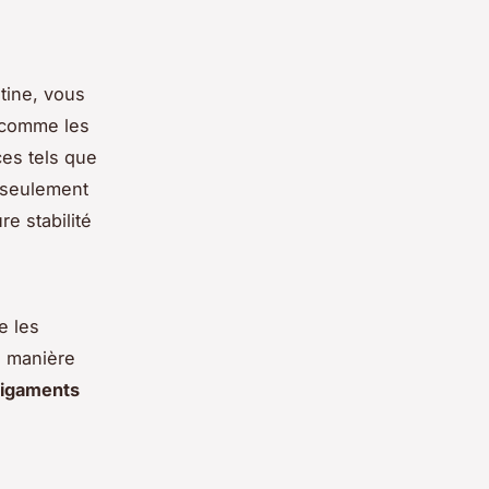
tine, vous
comme les
ces tels que
 seulement
e stabilité
e les
 manière
ligaments