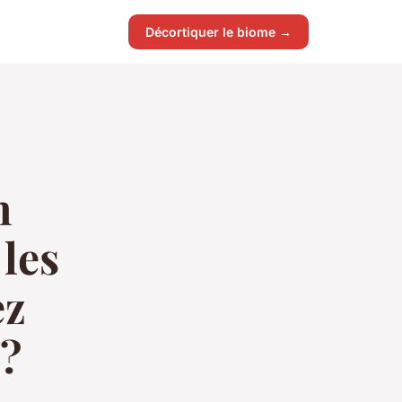
Décortiquer le biome →
n
 les
ez
l?