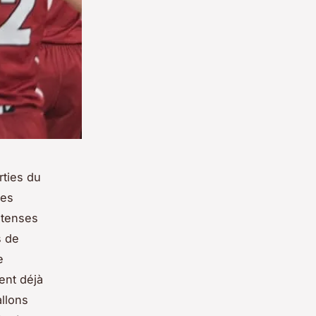
rties du
des
ntenses
s de
e
ent déjà
llons