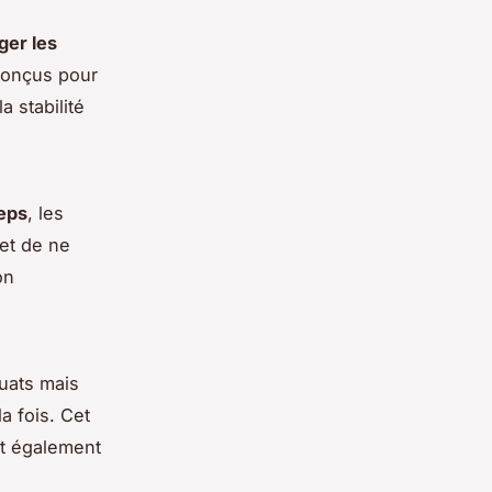
ger les
conçus pour
a stabilité
eps
, les
 et de ne
on
uats mais
la fois. Cet
t également