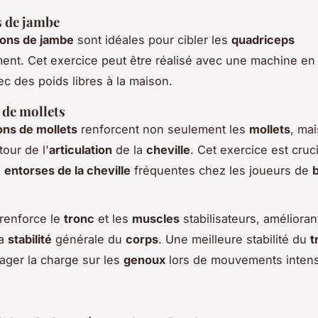
s de jambe
ions de jambe
sont idéales pour cibler les
quadriceps
ent. Cet exercice peut être réalisé avec une machine en 
ec des poids libres à la maison.
 de mollets
ons de mollets
renforcent non seulement les
mollets
, mai
our de l'
articulation
de la
cheville
. Cet exercice est cruc
s
entorses de la cheville
fréquentes chez les joueurs de
b
renforce le
tronc
et les
muscles
stabilisateurs, améliorant
la
stabilité
générale du
corps
. Une meilleure stabilité du
t
lager la charge sur les
genoux
lors de mouvements intens