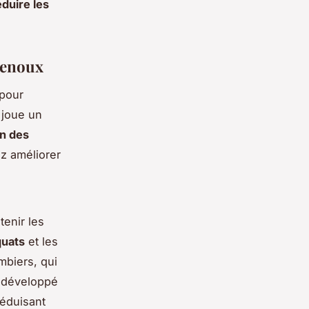
éduire les
 genoux
pour
e joue un
n des
z améliorer
tenir les
quats
et les
mbiers, qui
 développé
réduisant