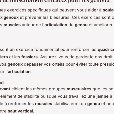
ues exercices spécifiques qui peuvent vous aider à
soula
ux genoux
et prévenir les blessures. Ces exercices sont 
es
muscles
autour de l'
articulation
du
genou
et améliorer l
sont un exercice fondamental pour renforcer les
quadric
iers
et les
fessiers
. Assurez-vous de garder le dos droit
 vos
genoux
dépasser vos orteils pour éviter toute pressi
ur l'
articulation
.
nt
avant
ciblent les mêmes groupes
musculaires
que les sq
 élément de stabilité puisque vous travaillez une
jambe
à 
de à renforcer les
muscles
stabilisateurs du
genou
et peu
otre
saut vertical
.