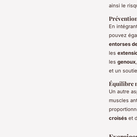
ainsi le ri
Prévention
En intégra
pouvez éga
entorses de
les
extensi
les
genoux
et un souti
Équilibre 
Un autre as
muscles ant
proportionn
croisés
et d
Exercice